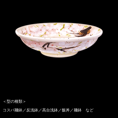
＜型の種類＞
コスパ麺鉢／反浅鉢／高台浅鉢／飯丼／麺鉢 など