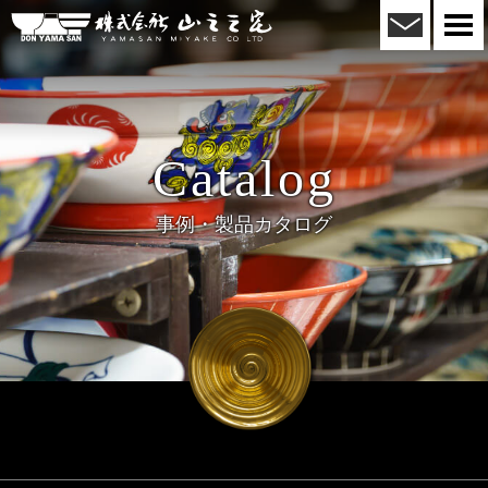
メール
株式会社山三三宅
togg
navi
Catalog
事例・製品カタログ